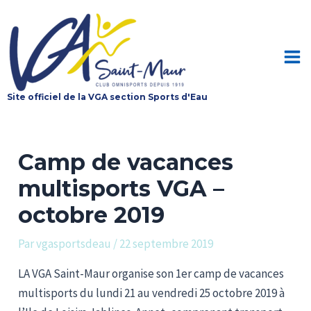
Aller
au
contenu
Mai
Site officiel de la VGA section Sports d'Eau
Me
Camp de vacances
multisports VGA –
octobre 2019
Par
vgasportsdeau
/
22 septembre 2019
LA VGA Saint-Maur organise son 1er camp de vacances
multisports du lundi 21 au vendredi 25 octobre 2019 à