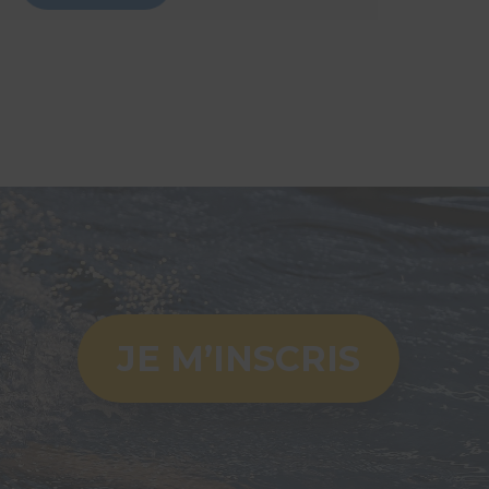
Lire l
JE M’INSCRIS