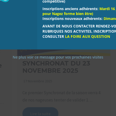
compétitive)
Inscriptions anciens adhérents:
Mardi 16 
pour Nagez forme bien être)
Inscriptions nouveaux adhérents:
Dimanch
AVANT DE NOUS CONTACTER RENDEZ-VO
RUBRIQUES NOS ACTIVITES, INSCRIPTION
CONSULTER
LA FOIRE AUX QUESTION
Ne plus voir ce message pour vos prochaines visites
SYNCHRONAT DU 23
NOVEMBRE 2025
17 Novembre 2025
Ce premier Synchronat de la saison verra 4
de nos nageuses tenter de valider 1…
Lire la suite