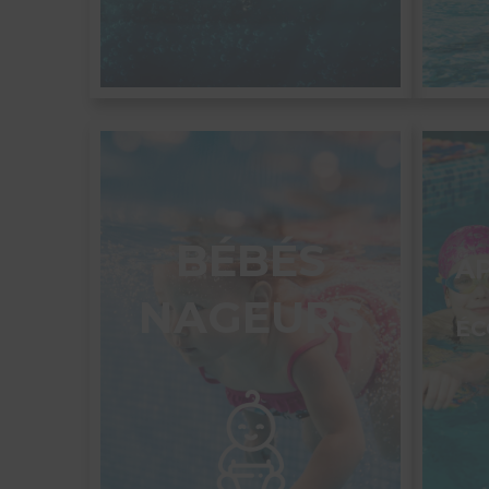
BÉBÉS
A
NAGEURS
ÉC