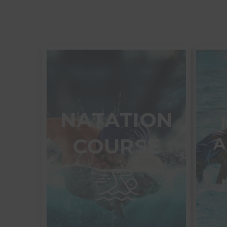
NATATION
COURSE
A