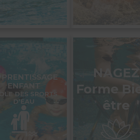
NAGEZ
PPRENTISSAGE
ENFANT
Forme Bi
OLE DES SPORTS
être
D’EAU