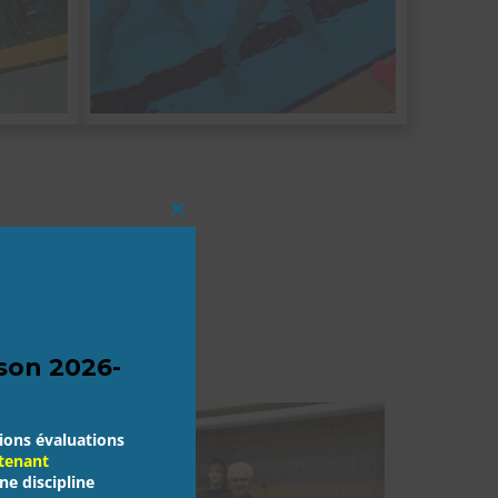
Close
this
module
ison 2026-
tions évaluations
tenant
ne discipline