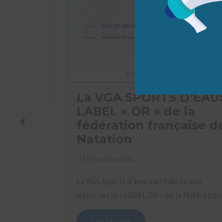
 DE
ous nous
La VGA SPORTS D’EAU:
LABEL « OR » de la
fédération française de
Natation
18 Décembre 2025
La VGA Sports d’eau vient de se voir
décerner le « LABEL OR » de la fédération…
Lire la suite