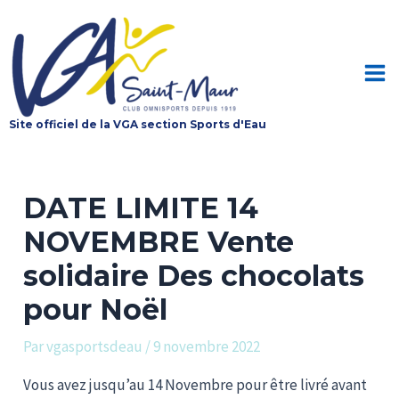
Aller
au
contenu
Mai
Site officiel de la VGA section Sports d'Eau
Me
DATE LIMITE 14
NOVEMBRE Vente
solidaire Des chocolats
pour Noël
Par
vgasportsdeau
/
9 novembre 2022
Vous avez jusqu’au 14 Novembre pour être livré avant