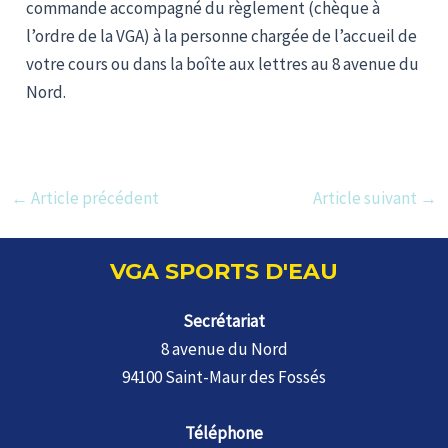
commande accompagné du règlement (chèque à
l’ordre de la VGA) à la personne chargée de l’accueil de
votre cours ou dans la boîte aux lettres au 8 avenue du
Nord.
Navigation
←
Article précédent
Article suivant
→
des
articles
VGA SPORTS D'EAU
Secrétariat
8 avenue du Nord
94100 Saint-Maur des Fossés
Téléphone