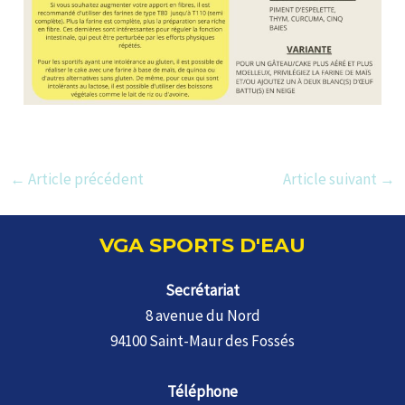
Navigation
←
Article précédent
Article suivant
→
des
articles
VGA SPORTS D'EAU
Secrétariat
8 avenue du Nord
94100 Saint-Maur des Fossés
Téléphone