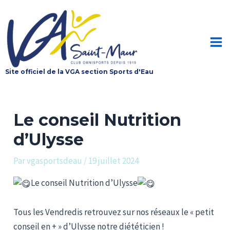
Aller
au
contenu
Mai
Site officiel de la VGA section Sports d'Eau
Me
Le conseil Nutrition
d’Ulysse
Par
vgasportsdeau
/
19 juillet 2024
Le conseil Nutrition d’Ulysse
Tous les Vendredis retrouvez sur nos réseaux le « petit
conseil en + » d’Ulysse notre diététicien !