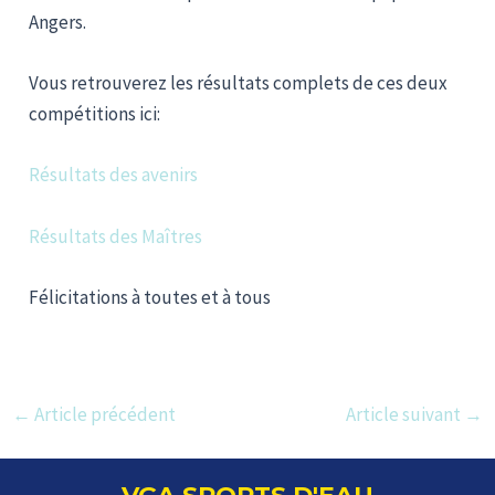
Angers.
Vous retrouverez les résultats complets de ces deux
compétitions ici:
Résultats des avenirs
Résultats des Maîtres
Félicitations à toutes et à tous
Navigation
←
Article précédent
Article suivant
→
des
articles