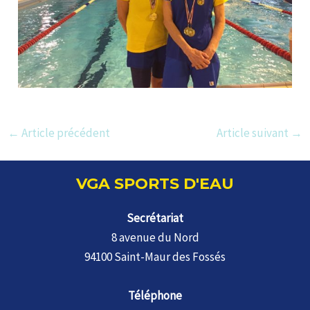
Navigation
←
Article précédent
Article suivant
→
des
articles
VGA SPORTS D'EAU
Secrétariat
8 avenue du Nord
94100 Saint-Maur des Fossés
Téléphone