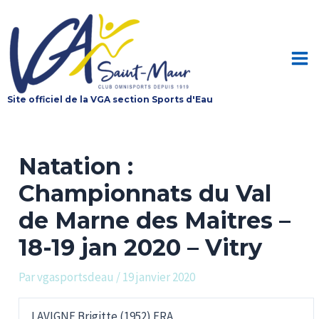
Aller
au
contenu
Mai
Site officiel de la VGA section Sports d'Eau
Me
Natation :
Championnats du Val
de Marne des Maitres –
18-19 jan 2020 – Vitry
Par
vgasportsdeau
/
19 janvier 2020
LAVIGNE Brigitte (1952) FRA