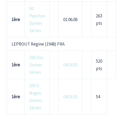
50
Papillon
263
1ère
01:06.08
Dames
pts
Séries
LEPROUT Regine (1948) FRA
200 Dos
520
1ère
Dames
04:54.03
pts
Séries
200 4
Nages
1ère
04:55.01
54
Dames
Séries