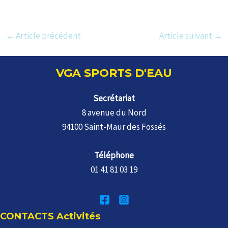
Navigation
←
Article précédent
Article suivant
→
des
articles
VGA SPORTS D'EAU
Secrétariat
8 avenue du Nord
94100 Saint-Maur des Fossés
Téléphone
01 41 81 03 19
CONTACTS Activités