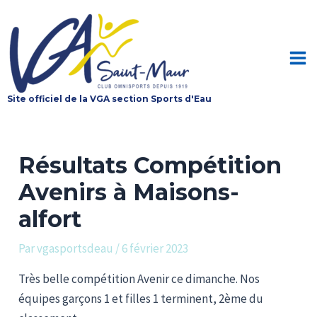
Aller
au
contenu
Mai
Site officiel de la VGA section Sports d'Eau
Me
Résultats Compétition
Avenirs à Maisons-
alfort
Par
vgasportsdeau
/
6 février 2023
Très belle compétition Avenir ce dimanche. Nos
équipes garçons 1 et filles 1 terminent, 2ème du