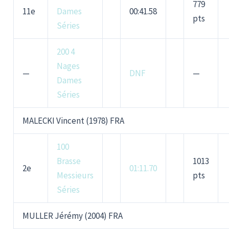
779
11e
Dames
00:41.58
pts
Séries
200 4
Nages
—
DNF
—
Dames
Séries
MALECKI Vincent (1978) FRA
100
Brasse
1013
2e
01:11.70
Messieurs
pts
Séries
MULLER Jérémy (2004) FRA