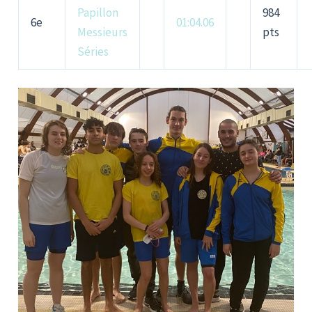
Papillon
984
6e
01:04.06
Messieurs
pts
Séries