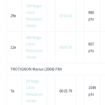
100 Nage
Libre
880
29e
01:01.66
Messieurs
pts
Séries
400 Nage
Libre
807
12e
04:50.76
Messieurs
pts
Séries
TROTIGNON Marius (2004) FRA
50 Nage
Libre
1049
7e
00:25.79
Messieurs
pts
Séries