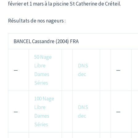
février et 1 mars à la piscine St Catherine de Créteil.
Résultats de nos nageurs :
BANCEL Cassandre (2004) FRA
50 Nage
Libre
DNS
—
—
Dames
dec
Séries
100 Nage
Libre
DNS
—
—
Dames
dec
Séries