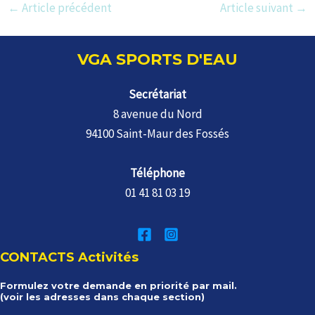
Navigation
←
Article précédent
Article suivant
→
des
articles
VGA SPORTS D'EAU
Secrétariat
8 avenue du Nord
94100 Saint-Maur des Fossés
Téléphone
01 41 81 03 19
CONTACTS Activités
Formulez votre demande en priorité par mail.
(voir les adresses dans chaque section)