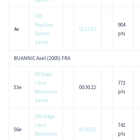
Séries
100
Papillon
904
4e
01:13.87
Dames
pts
Séries
BUANNIC Axel (2005) FRA
50 Nage
Libre
772
53e
00:30.22
Messieurs
pts
Séries
100 Nage
Libre
741
56e
01:06.55
Messieurs
pts