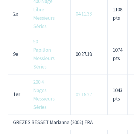
400 Nage
Libre
1108
2e
04:11.33
Messieurs
pts
Séries
50
Papillon
1074
9e
00:27.18
Messieurs
pts
Séries
200 4
Nages
1043
1er
02:16.27
Messieurs
pts
Séries
GREZES BESSET Marianne (2002) FRA