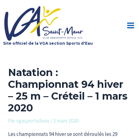
Aller
au
contenu
Mai
Site officiel de la VGA section Sports d'Eau
Me
Natation :
Championnat 94 hiver
– 25 m – Créteil – 1 mars
2020
Par
vgasportsdeau
/
2 mars 2020
Les championnats 94 hiver se sont déroulés les 29