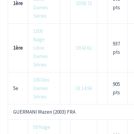
1ère
10:00.72
Dames
pts
Séries
1500
Nage
937
1ère
Libre
19:42.61
pts
Dames
Séries
100 Dos
905
5e
Dames
01:14.94
pts
Séries
GUERMANI Mazen (2003) FRA
50 Nage