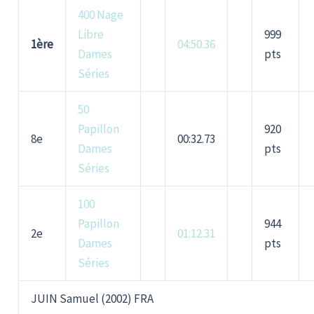
400 Nage
Libre
999
1ère
04:50.36
Dames
pts
Séries
50
Papillon
920
8e
00:32.73
Dames
pts
Séries
100
Papillon
944
2e
01:12.31
Dames
pts
Séries
JUIN Samuel (2002) FRA