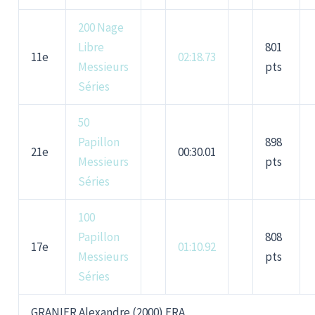
200 Nage
Libre
801
11e
02:18.73
Messieurs
pts
Séries
50
Papillon
898
21e
00:30.01
Messieurs
pts
Séries
100
Papillon
808
17e
01:10.92
Messieurs
pts
Séries
GRANIER Alexandre (2000) FRA