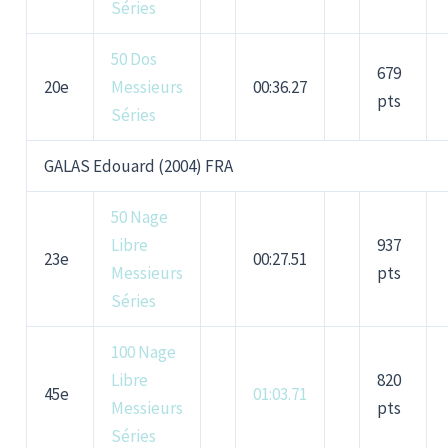
Séries
50 Dos
679
20e
Messieurs
00:36.27
pts
Séries
GALAS Edouard (2004) FRA
50 Nage
Libre
937
23e
00:27.51
Messieurs
pts
Séries
100 Nage
Libre
820
45e
01:03.71
Messieurs
pts
Séries