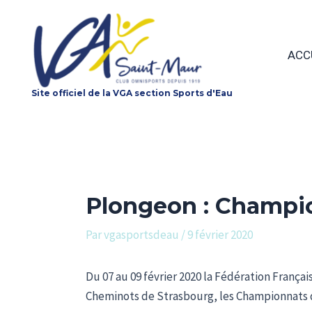
Aller
au
contenu
ACC
Site officiel de la VGA section Sports d'Eau
Plongeon : Champio
Par
vgasportsdeau
/
9 février 2020
Du 07 au 09 février 2020 la Fédération França
Cheminots de Strasbourg, les Championnats d