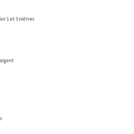
ior 1 et 3 mètres
 argent
m