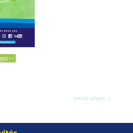
Article suivant
→
vités